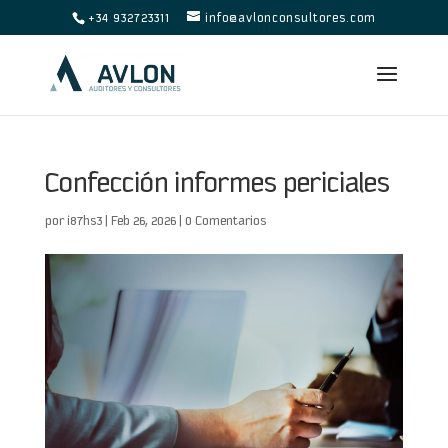
+34 932723311
info@avlonconsultores.com
Confección informes periciales
por
i87hs3
|
Feb 26, 2026
|
0 Comentarios